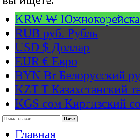
KRW ₩
Южнокорейска
RUB руб.
Рубль
USD $
Доллар
EUR €
Евро
BYN Br
Белорусский ру
KZT T
Казахстанский т
KGS сом
Киргизский с
Поиск
Главная