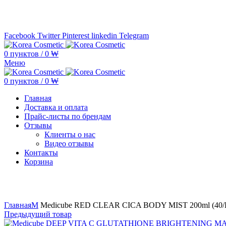
Минимальная сумма заказа —
5.000.000 ₩ по каждому бренду
Facebook
Twitter
Pinterest
linkedin
Telegram
0
пунктов
/
0
₩
Меню
0
пунктов
/
0
₩
Главная
Доставка и оплата
Прайс-листы по брендам
Отзывы
Клиенты о нас
Видео отзывы
Контакты
Корзина
Увеличить
Главная
M
Medicube RED CLEAR CICA BODY MIST 200ml (40/
Предыдущий товар