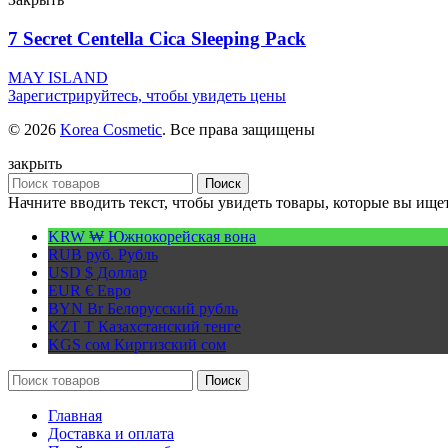
7 Secret Centella Cica Sleeping Pack
MAY ISLAND
Зарегистрируйтесь, чтобы увидеть цены
© 2026
Korea Cosmetic
. Все права защищены
закрыть
Поиск
Начните вводить текст, чтобы увидеть товары, которые вы ищет
KRW ₩
Южнокорейская вона
RUB руб.
Рубль
USD $
Доллар
EUR €
Евро
BYN Br
Белорусский рубль
KZT T
Казахстанский тенге
KGS сом
Киргизский сом
Поиск
Главная
Доставка и оплата