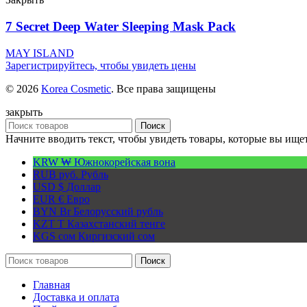
7 Secret Deep Water Sleeping Mask Pack
MAY ISLAND
Зарегистрируйтесь, чтобы увидеть цены
© 2026
Korea Cosmetic
. Все права защищены
закрыть
Поиск
Начните вводить текст, чтобы увидеть товары, которые вы ищет
KRW ₩
Южнокорейская вона
RUB руб.
Рубль
USD $
Доллар
EUR €
Евро
BYN Br
Белорусский рубль
KZT T
Казахстанский тенге
KGS сом
Киргизский сом
Поиск
Главная
Доставка и оплата