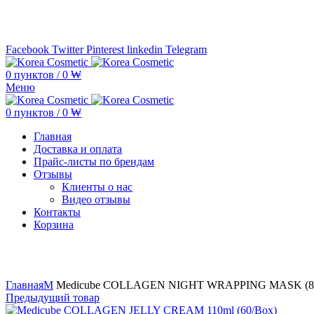
Минимальная сумма заказа —
5.000.000 ₩ по каждому бренду
Facebook
Twitter
Pinterest
linkedin
Telegram
0
пунктов
/
0
₩
Меню
0
пунктов
/
0
₩
Главная
Доставка и оплата
Прайс-листы по брендам
Отзывы
Клиенты о нас
Видео отзывы
Контакты
Корзина
Увеличить
Главная
M
Medicube COLLAGEN NIGHT WRAPPING MASK (80
Предыдущий товар