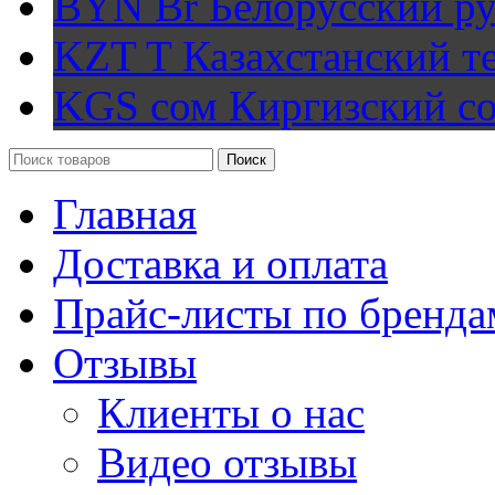
BYN Br
Белорусский ру
KZT T
Казахстанский т
KGS сом
Киргизский с
Поиск
Главная
Доставка и оплата
Прайс-листы по бренда
Отзывы
Клиенты о нас
Видео отзывы