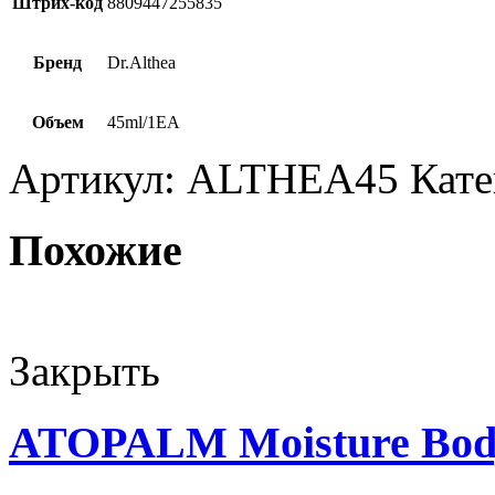
Штрих-код
8809447255835
Бренд
Dr.Althea
Объем
45ml/1EA
Артикул:
ALTHEA45
Кате
Похожие
Закрыть
ATOPALM Moisture Bod