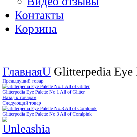
Видео отзывы
Контакты
Корзина
Увеличить
Главная
U
Glitterpedia Eye 
Предыдущий товар
Glitterpedia Eye Palette No.1 All of Glitter
Назад к товарам
Следующий товар
Glitterpedia Eye Palette No.3 All of Coralpink