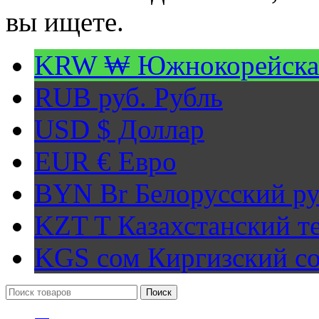
вы ищете.
KRW ₩
Южнокорейска
RUB руб.
Рубль
USD $
Доллар
EUR €
Евро
BYN Br
Белорусский ру
KZT T
Казахстанский т
KGS сом
Киргизский с
Поиск