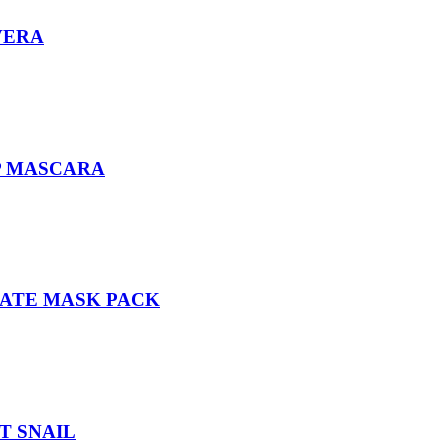
VERA
P MASCARA
NATE MASK PACK
T SNAIL