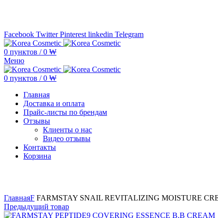
Минимальная сумма заказа —
5.000.000 ₩ по каждому бренду
Facebook
Twitter
Pinterest
linkedin
Telegram
0
пунктов
/
0
₩
Меню
0
пунктов
/
0
₩
Главная
Доставка и оплата
Прайс-листы по брендам
Отзывы
Клиенты о нас
Видео отзывы
Контакты
Корзина
Увеличить
Главная
F
FARMSTAY SNAIL REVITALIZING MOISTURE CR
Предыдущий товар