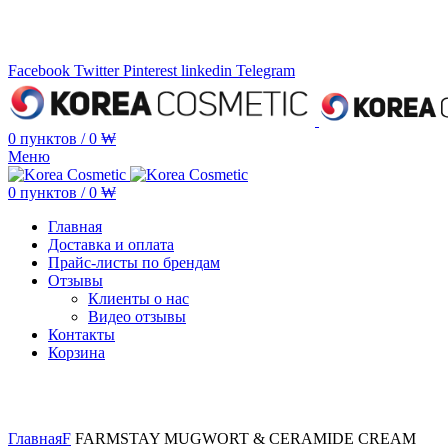
Минимальная сумма заказа —
5.000.000 ₩ по каждому бренду
Facebook
Twitter
Pinterest
linkedin
Telegram
0
пунктов
/
0
₩
Меню
0
пунктов
/
0
₩
Главная
Доставка и оплата
Прайс-листы по брендам
Отзывы
Клиенты о нас
Видео отзывы
Контакты
Корзина
Увеличить
Главная
F
FARMSTAY MUGWORT & CERAMIDE CREAM