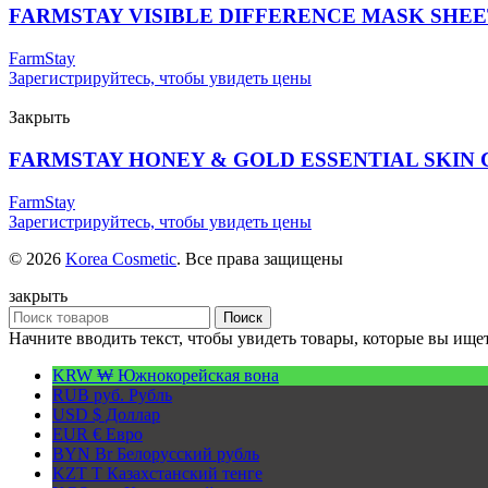
FARMSTAY VISIBLE DIFFERENCE MASK SHE
FarmStay
Зарегистрируйтесь, чтобы увидеть цены
Закрыть
FARMSTAY HONEY & GOLD ESSENTIAL SKIN 
FarmStay
Зарегистрируйтесь, чтобы увидеть цены
© 2026
Korea Cosmetic
. Все права защищены
закрыть
Поиск
Начните вводить текст, чтобы увидеть товары, которые вы ищет
KRW ₩
Южнокорейская вона
RUB руб.
Рубль
USD $
Доллар
EUR €
Евро
BYN Br
Белорусский рубль
KZT T
Казахстанский тенге