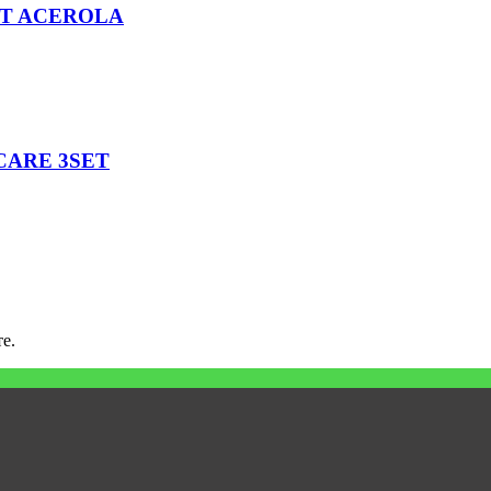
ET ACEROLA
CARE 3SET
е.