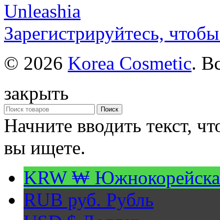
Unleashia
Зарегистрируйтесь, чтобы
© 2026
Korea Cosmetic
. В
закрыть
Поиск
Начните вводить текст, ч
вы ищете.
KRW ₩
Южнокорейска
RUB руб.
Рубль