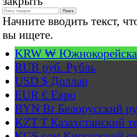
закрыть
Поиск
Начните вводить текст, ч
вы ищете.
KRW ₩
Южнокорейска
RUB руб.
Рубль
USD $
Доллар
EUR €
Евро
BYN Br
Белорусский ру
KZT T
Казахстанский т
KGS сом
Киргизский с