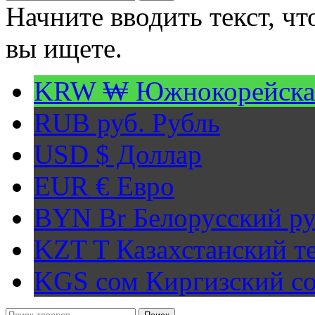
Начните вводить текст, ч
вы ищете.
KRW ₩
Южнокорейска
RUB руб.
Рубль
USD $
Доллар
EUR €
Евро
BYN Br
Белорусский ру
KZT T
Казахстанский т
KGS сом
Киргизский с