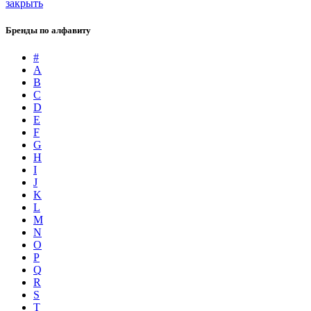
закрыть
Бренды по алфавиту
#
A
B
C
D
E
F
G
H
I
J
K
L
M
N
O
P
Q
R
S
T