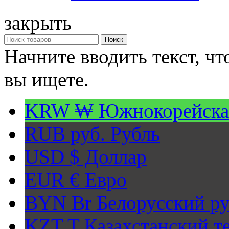
закрыть
Поиск
Начните вводить текст, ч
вы ищете.
KRW ₩
Южнокорейска
RUB руб.
Рубль
USD $
Доллар
EUR €
Евро
BYN Br
Белорусский ру
KZT T
Казахстанский т